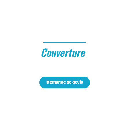
Romuald Laroux
Couverture
Zinguerie
Artisan couvreur près de Marigny-en-Orxois
Demande de devis