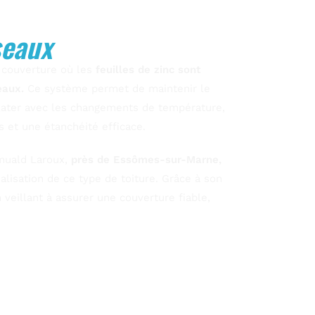
seaux
e couverture où les
feuilles de zinc sont
eaux.
Ce système permet de maintenir le
 dilater avec les changements de température,
 et une étanchéité efficace.
omuald Laroux,
près de Essômes-sur-Marne,
éalisation de ce type de toiture. Grâce à son
veillant à assurer une couverture fiable,