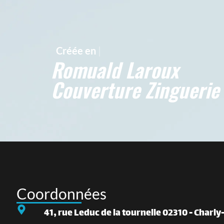
Créée en
Juin 2016
Romuald Laroux
Couverture Zinguerie
Coordonnées
41, rue Leduc de la tournelle 02310 - Charl