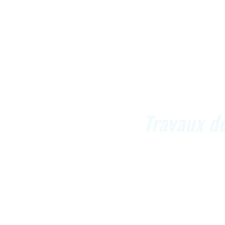
Travaux d
Romuald Laroux
,
Les éléments de zinguerie jouent un rôle i
Votre professionnel in