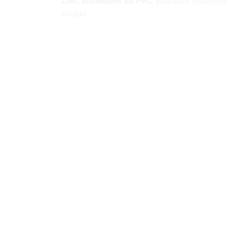
Zinc, aluminium ou PVC,
plusieurs solutions 
budget.