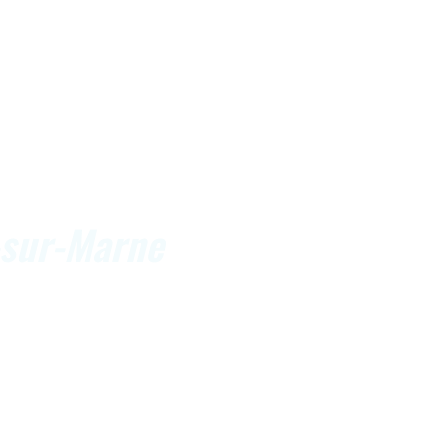
-sur-Marne
avaux de zinguerie.
, raccords ou autres éléments permettent de
ation fiable et durable