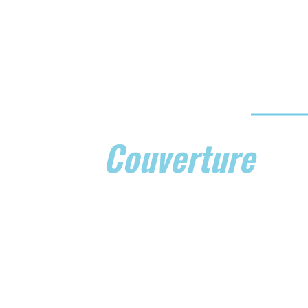
Romuald Laroux
Couverture
Zing
Artisan couvreur près de Bézu-le-