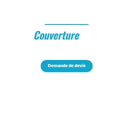
Romuald Laroux
Couverture
Zingueri
Artisan couvreur près de Bussiares
Demande de devis