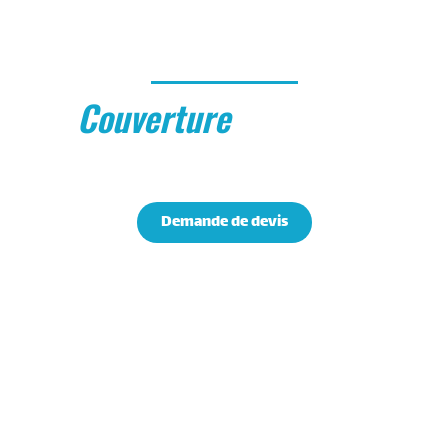
Romuald Laroux
Couverture
Zi
Artisan couvreur près de Domptin
Demande de devis