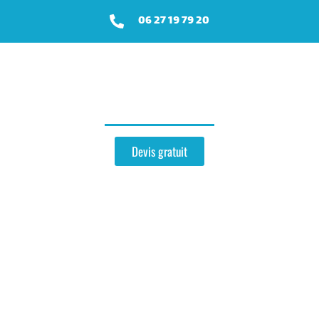
06 27 19 79 20
Couvreur
près de Essômes-sur-Marne
Devis gratuit