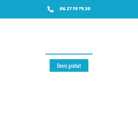
06 27 19 79 20
Zinguerie
près de Belleau
Devis gratuit