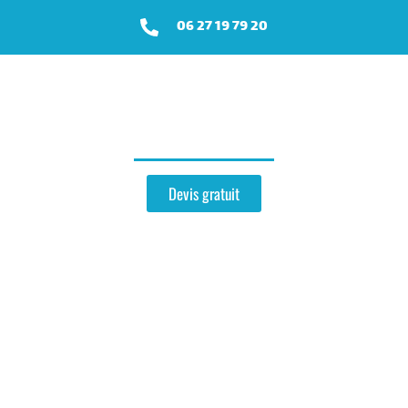
06 27 19 79 20
Zinguerie
près de Bézu-le-Guéry
Devis gratuit