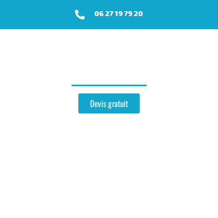
06 27 19 79 20
Zinguerie
près de Bonneil
Devis gratuit