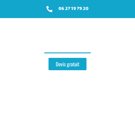
06 27 19 79 20
Zinguerie
près de Nanteuil-sur-Marne
Devis gratuit