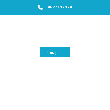
06 27 19 79 20
Zinguerie
près de Nogent-l’Artaud
Devis gratuit